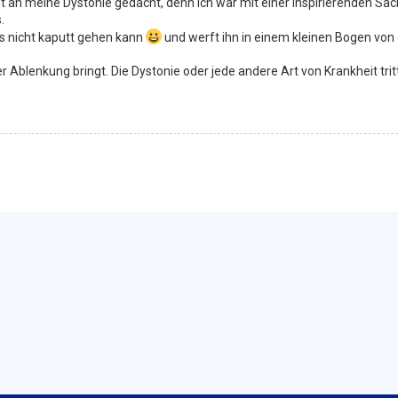
t an meine Dystonie gedacht, denn ich war mit einer inspirierenden Sa
.
s nicht kaputt gehen kann
und werft ihn in einem kleinen Bogen von 
r Ablenkung bringt. Die Dystonie oder jede andere Art von Krankheit trit