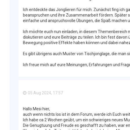
Ich entdeckte das Jonglieren für mich. Zunächst fing ich g
beanspruchen und ihre Zusammenarbeit fördern. Später steig
einfache und anspruchsvolle Übungen, die Spaß machen und
Ich möchte euch nun einladen, in diesem Themenbereich ni
diskutieren und eure Beiträge zu teilen. Ich bin fest davo
Bewegung positive Effekte haben können und dabei nahezu
Es gibt übrigens auch Muster von Tischjonglage, die man s
Ich freue mich auf eure Meinungen, Erfahrungen und Frage
05 Aug 2024, 17:57
Hallo Mesi hier,
auch wenn nichts los ist in dem Forum, werde ich Euch wei
Ich habe ca 2 Wochen geübt, um ein schwieriges neues Mus
Die Genugtuung und Freude es geschafft zu haben, war e