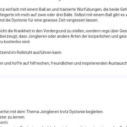
anz einfach mit einem Ball an und trainierte Wurfübungen, die beide Geh
erte ich mich auf zwei oder drei Bälle. Selbst mit einem Ball gibt es 
 die Dystonie für eine gewisse Zeit vergessen lassen.
cht die Krankheit in den Vordergrund zu stellen, sondern rege über Ges
n überzeugt, dass Jonglieren oder andere Arten der körperlichen und geis
 kostenlos sind.
itzend im Rollstuhl ausführen kann.
n und hoffe auf hilfreichen, freundlichen und inspirierenden Austausc
terhin mit dem Thema Jonglieren trotz Dystonie begleiten.
ter zu lernen.
norm.