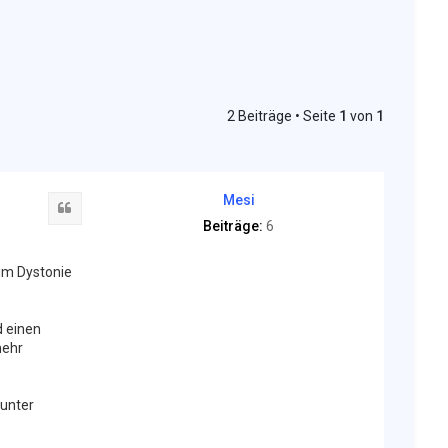
2 Beiträge • Seite
1
von
1
Mesi
Zitat
Beiträge:
6
um Dystonie
d einen
mehr
(unter
e