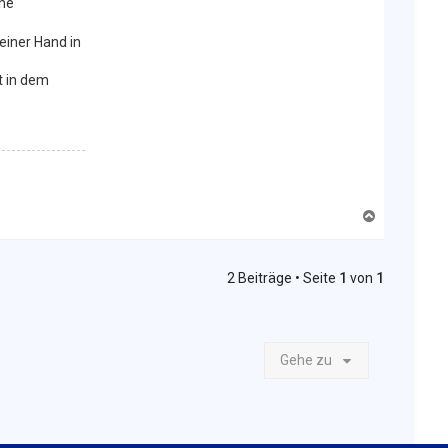
che
einer Hand in
t in dem
N
a
c
h
2 Beiträge • Seite
1
von
1
o
b
e
n
Gehe zu