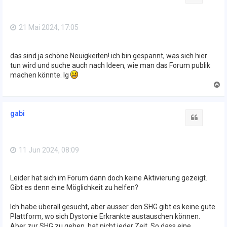
b
e
n
21 Mai 2024, 17:05
das sind ja schöne Neuigkeiten! ich bin gespannt, was sich hier
tun wird und suche auch nach Ideen, wie man das Forum publik
machen könnte. lg
N
a
c
h
gabi
o
Zitat
b
e
n
11 Jun 2024, 08:09
Leider hat sich im Forum dann doch keine Aktivierung gezeigt.
Gibt es denn eine Möglichkeit zu helfen?
Ich habe überall gesucht, aber ausser den SHG gibt es keine gute
Plattform, wo sich Dystonie Erkrankte austauschen können.
Aber zur SHG zu gehen, hat nicht jeder Zeit. So dass eine