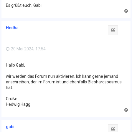
Es grüßt euch, Gabi
N
a
c
h
Hedha
o
Zitat
b
e
n
20 Mai 2024, 17:54
Hallo Gabi,
wir werden das Forum nun aktivieren. Ich kann gerne jemand
anschreiben, der im Forum ist und ebenfalls Blepharospasmus
hat.
Grüße
Hedwig Hagg
N
a
c
h
gabi
o
Zitat