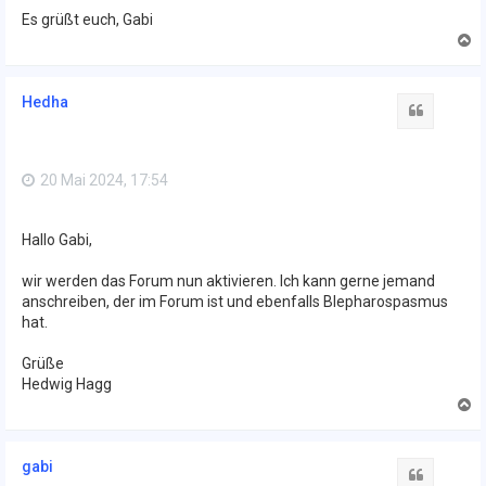
Es grüßt euch, Gabi
N
a
c
h
Hedha
o
Zitat
b
e
n
20 Mai 2024, 17:54
Hallo Gabi,
wir werden das Forum nun aktivieren. Ich kann gerne jemand
anschreiben, der im Forum ist und ebenfalls Blepharospasmus
hat.
Grüße
Hedwig Hagg
N
a
c
h
gabi
o
Zitat