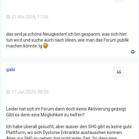
b
e
n
21 Mai 2024, 17:05
das sind ja schöne Neuigkeiten! ich bin gespannt, was sich hier
tun wird und suche auch nach Ideen, wie man das Forum publik
machen könnte. lg
N
a
c
h
gabi
o
Zitat
b
e
n
11 Jun 2024, 08:09
Leider hat sich im Forum dann doch keine Aktivierung gezeigt.
Gibt es denn eine Möglichkeit zu helfen?
Ich habe überall gesucht, aber ausser den SHG gibt es keine gute
Plattform, wo sich Dystonie Erkrankte austauschen können.
Aber zur SHG zu gehen, hat nicht jeder Zeit. So dass eine