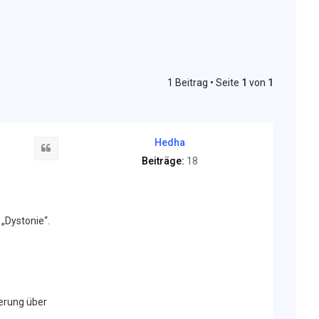
1 Beitrag • Seite
1
von
1
Hedha
Zitat
Beiträge:
18
„Dystonie“.
erung über