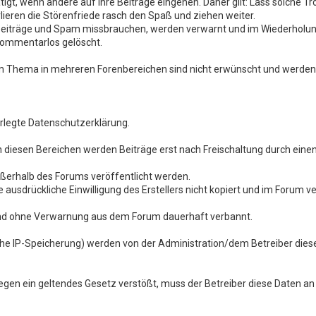
gt, wenn andere auf ihre Beiträge eingehen. Daher gilt: Lass solche Trol
lieren die Störenfriede rasch den Spaß und ziehen weiter.
 Beiträge und Spam missbrauchen, werden verwarnt und im Wiederholun
kommentarlos gelöscht.
m Thema in mehreren Forenbereichen sind nicht erwünscht und werden 
terlegte Datenschutzerklärung.
 In diesen Bereichen werden Beiträge erst nach Freischaltung durch ein
ußerhalb des Forums veröffentlicht werden.
 ausdrückliche Einwilligung des Erstellers nicht kopiert und im Forum ve
 und ohne Verwarnung aus dem Forum dauerhaft verbannt.
iche IP-Speicherung) werden von der Administration/dem Betreiber die
gegen ein geltendes Gesetz verstößt, muss der Betreiber diese Daten an