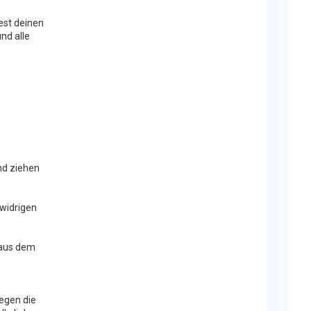
est deinen
nd alle
nd ziehen
swidrigen
d aus dem
gegen die