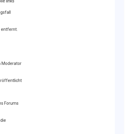
le links
gsfall
entfernt.
en Moderator
röffentlicht
ses Forums
 die