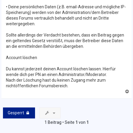
• Deine persönlichen Daten (z.B. email-Adresse und mögliche IP-
Speicherung) werden von der Administration/dem Betreiber
dieses Forums vertraulich behandelt und nicht an Dritte
weitergegeben.
Sollte allerdings der Verdacht bestehen, dass ein Beitrag gegen
ein geltendes Gesetz verstößt, muss der Betreiber diese Daten
an die ermittelnden Behörden übergeben.
Account löschen
Du kannst jederzeit deinen Account löschen lassen. Hierfür
wende dich per PN an einen Administrator/Moderator.
Nach der Löschung hast du keinen Zugang mehr zum
nichtöffentlichen Forumsbereich.
N
a
c
h
o
Gesperrt
b
e
1 Beitrag • Seite
1
von
1
n