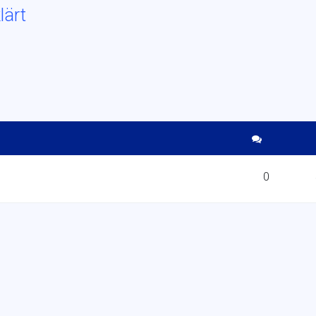
lärt
0