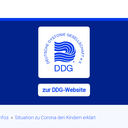
zur DDG-Website
Infos
Situation zu Corona den Kindern erklärt