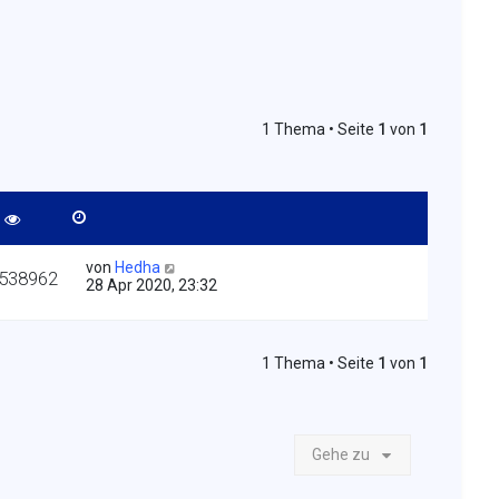
1 Thema • Seite
1
von
1
von
Hedha
538962
28 Apr 2020, 23:32
1 Thema • Seite
1
von
1
Gehe zu