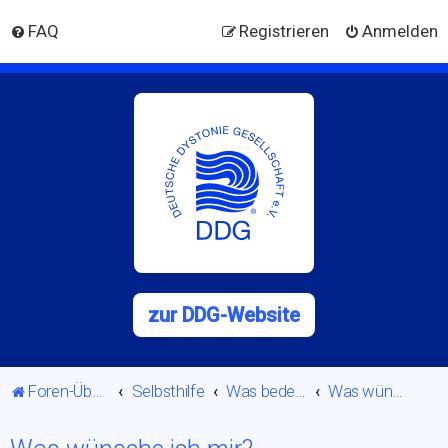
FAQ
Registrieren
Anmelden
zur DDG-Website
Foren-Übersicht
Selbsthilfe
Was bedeutet es, jetzt allein zu sein?
Was wünsche ich mir?