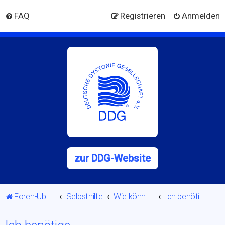
FAQ
Registrieren
Anmelden
zur DDG-Website
Foren-Übersicht
Selbsthilfe
Wie können wir uns gegenseitig helfen?
Ich benötige