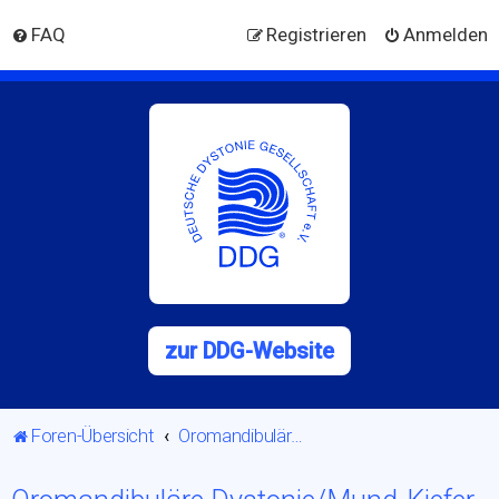
FAQ
Registrieren
Anmelden
zur DDG-Website
Foren-Übersicht
Oromandibuläre Dystonie/Mund-Kiefer-Dystonie