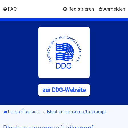
FAQ
Registrieren
Anmelden
zur DDG-Website
Foren-Übersicht
Blepharospasmus/Lidkrampf