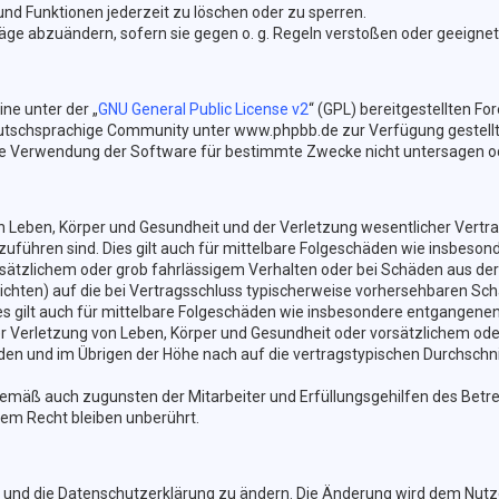
und Funktionen jederzeit zu löschen oder zu sperren.
träge abzuändern, sofern sie gegen o. g. Regeln verstoßen oder geeigne
ne unter der „
GNU General Public License v2
“ (GPL) bereitgestellten 
tschsprachige Community unter www.phpbb.de zur Verfügung gestellt. B
e Verwendung der Software für bestimmte Zwecke nicht untersagen od
Leben, Körper und Gesundheit und der Verletzung wesentlicher Vertragsp
kzuführen sind. Dies gilt auch für mittelbare Folgeschäden wie insbes
sätzlichem oder grob fahrlässigem Verhalten oder bei Schäden aus der
lichten) auf die bei Vertragsschluss typischerweise vorhersehbaren Sc
es gilt auch für mittelbare Folgeschäden wie insbesondere entgangene
 Verletzung von Leben, Körper und Gesundheit oder vorsätzlichem oder
n und im Übrigen der Höhe nach auf die vertragstypischen Durchschnit
gemäß auch zugunsten der Mitarbeiter und Erfüllungsgehilfen des Betre
em Recht bleiben unberührt.
 und die Datenschutzerklärung zu ändern. Die Änderung wird dem Nutzer