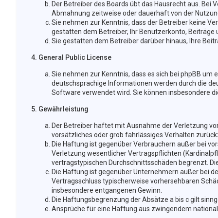
Der Betreiber des Boards übt das Hausrecht aus. Bei
Abmahnung zeitweise oder dauerhaft von der Nutzung 
Sie nehmen zur Kenntnis, dass der Betreiber keine Vera
gestatten dem Betreiber, Ihr Benutzerkonto, Beiträge 
Sie gestatten dem Betreiber darüber hinaus, Ihre Bei
4. General Public License
Sie nehmen zur Kenntnis, dass es sich bei phpBB um ei
deutschsprachige Informationen werden durch die deu
Software verwendet wird. Sie können insbesondere di
5. Gewährleistung
Der Betreiber haftet mit Ausnahme der Verletzung von 
vorsätzliches oder grob fahrlässiges Verhalten zurüc
Die Haftung ist gegenüber Verbrauchern außer bei vor
Verletzung wesentlicher Vertragspflichten (Kardinalpf
vertragstypischen Durchschnittsschäden begrenzt. Di
Die Haftung ist gegenüber Unternehmern außer bei der
Vertragsschluss typischerweise vorhersehbaren Schäde
insbesondere entgangenen Gewinn.
Die Haftungsbegrenzung der Absätze a bis c gilt sinn
Ansprüche für eine Haftung aus zwingendem national