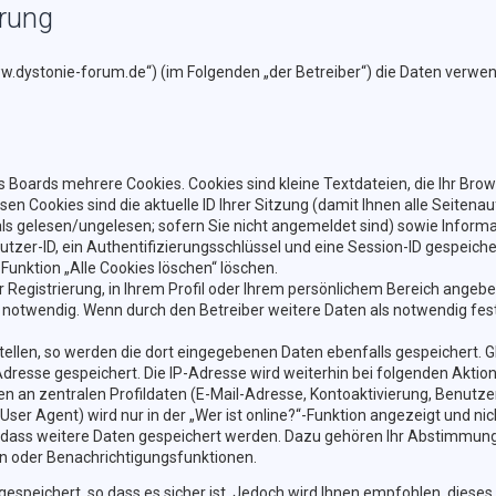
ärung
/www.dystonie-forum.de“) (im Folgenden „der Betreiber“) die Daten ver
 Boards mehrere Cookies. Cookies sind kleine Textdateien, die Ihr Bro
esen Cookies sind die aktuelle ID Ihrer Sitzung (damit Ihnen alle Seite
als gelesen/ungelesen; sofern Sie nicht angemeldet sind) sowie Inform
tzer-ID, ein Authentifizierungsschlüssel und eine Session-ID gespeiche
 Funktion „Alle Cookies löschen“ löschen.
r Registrierung, in Ihrem Profil oder Ihrem persönlichem Bereich angebe
otwendig. Wenn durch den Betreiber weitere Daten als notwendig festge
tellen, so werden die dort eingegebenen Daten ebenfalls gespeichert. Gl
-Adresse gespeichert. Die IP-Adresse wird weiterhin bei folgenden Akt
n an zentralen Profildaten (E-Mail-Adresse, Kontoaktivierung, Benutz
r Agent) wird nur in der „Wer ist online?“-Funktion angezeigt und nic
, dass weitere Daten gespeichert werden. Dazu gehören Ihr Abstimmung
en oder Benachrichtigungsfunktionen.
espeichert, so dass es sicher ist. Jedoch wird Ihnen empfohlen, dieses