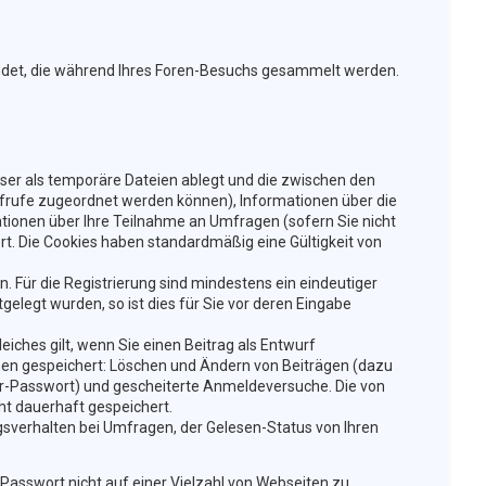
wendet, die während Ihres Foren-Besuchs gesammelt werden.
wser als temporäre Dateien ablegt und die zwischen den
naufrufe zugeordnet werden können), Informationen über die
ationen über Ihre Teilnahme an Umfragen (sofern Sie nicht
rt. Die Cookies haben standardmäßig eine Gültigkeit von
n. Für die Registrierung sind mindestens ein eindeutiger
legt wurden, so ist dies für Sie vor deren Eingabe
eiches gilt, wenn Sie einen Beitrag als Entwurf
ionen gespeichert: Löschen und Ändern von Beiträgen (dazu
er-Passwort) und gescheiterte Anmeldeversuche. Die von
ht dauerhaft gespeichert.
sverhalten bei Umfragen, der Gelesen-Status von Ihren
 Passwort nicht auf einer Vielzahl von Webseiten zu