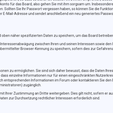
konto für das Board, also gehen Sie mit ihm sorgsam um. Insbesondere 
en. Sollten Sie Ihr Passwort vergessen haben, so können Sie die Funkt
r E-Mail-Adresse und sendet anschließend ein neu generiertes Passwor
d oben näher spezifizierten Daten zu speichern, um das Board betreibe
r Interessenabwägung zwischen Ihren und seinen Interessen sowie den I
bermittelter Browser-Kennung zu speichern, sofern dies zur Gefahrena
nen zu ermöglichen. Sie sind sich daher bewusst, dass die Daten Ihres P
 dass einzelne Informationen nur für einen eingeschränkten Nutzerkreis 
h entsprechenden Informationen im Forum oder kontaktieren Sie den Bet
ministratoren) zugänglich.
it Ihrer Zustimmung an Dritte weitergeben. Dies gilt nicht, sofern er 
Daten zur Durchsetzung rechtlicher Interessen erforderlich sind.