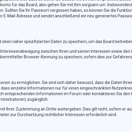
konto für das Board, also gehen Sie mit ihm sorgsam um. Insbesondere 
en. Sollten Sie Ihr Passwort vergessen haben, so können Sie die Funkt
r E-Mail-Adresse und sendet anschließend ein neu generiertes Passwor
d oben näher spezifizierten Daten zu speichern, um das Board betreibe
r Interessenabwägung zwischen Ihren und seinen Interessen sowie den I
bermittelter Browser-Kennung zu speichern, sofern dies zur Gefahrena
nen zu ermöglichen. Sie sind sich daher bewusst, dass die Daten Ihres P
 dass einzelne Informationen nur für einen eingeschränkten Nutzerkreis 
h entsprechenden Informationen im Forum oder kontaktieren Sie den Bet
ministratoren) zugänglich.
it Ihrer Zustimmung an Dritte weitergeben. Dies gilt nicht, sofern er 
Daten zur Durchsetzung rechtlicher Interessen erforderlich sind.