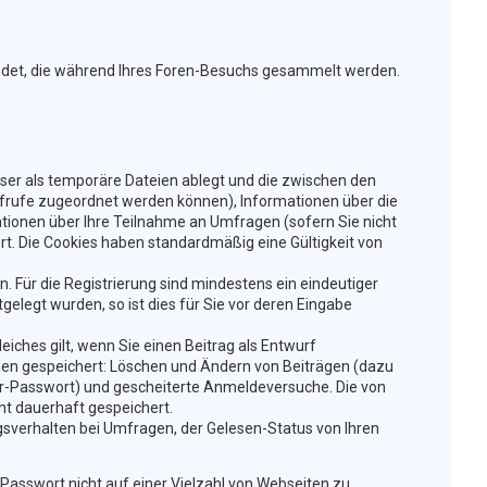
wendet, die während Ihres Foren-Besuchs gesammelt werden.
wser als temporäre Dateien ablegt und die zwischen den
naufrufe zugeordnet werden können), Informationen über die
ationen über Ihre Teilnahme an Umfragen (sofern Sie nicht
rt. Die Cookies haben standardmäßig eine Gültigkeit von
n. Für die Registrierung sind mindestens ein eindeutiger
legt wurden, so ist dies für Sie vor deren Eingabe
eiches gilt, wenn Sie einen Beitrag als Entwurf
ionen gespeichert: Löschen und Ändern von Beiträgen (dazu
er-Passwort) und gescheiterte Anmeldeversuche. Die von
ht dauerhaft gespeichert.
sverhalten bei Umfragen, der Gelesen-Status von Ihren
 Passwort nicht auf einer Vielzahl von Webseiten zu