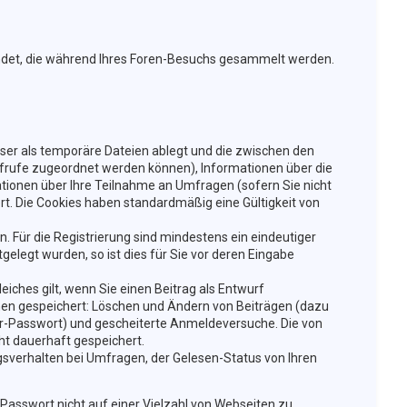
wendet, die während Ihres Foren-Besuchs gesammelt werden.
wser als temporäre Dateien ablegt und die zwischen den
naufrufe zugeordnet werden können), Informationen über die
ationen über Ihre Teilnahme an Umfragen (sofern Sie nicht
rt. Die Cookies haben standardmäßig eine Gültigkeit von
n. Für die Registrierung sind mindestens ein eindeutiger
legt wurden, so ist dies für Sie vor deren Eingabe
eiches gilt, wenn Sie einen Beitrag als Entwurf
ionen gespeichert: Löschen und Ändern von Beiträgen (dazu
er-Passwort) und gescheiterte Anmeldeversuche. Die von
ht dauerhaft gespeichert.
sverhalten bei Umfragen, der Gelesen-Status von Ihren
 Passwort nicht auf einer Vielzahl von Webseiten zu