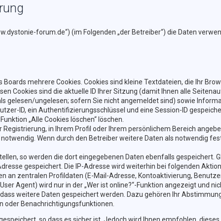
ärung
/www.dystonie-forum.de“) (im Folgenden „der Betreiber“) die Daten ver
 Boards mehrere Cookies. Cookies sind kleine Textdateien, die Ihr Bro
esen Cookies sind die aktuelle ID Ihrer Sitzung (damit Ihnen alle Seite
als gelesen/ungelesen; sofern Sie nicht angemeldet sind) sowie Inform
tzer-ID, ein Authentifizierungsschlüssel und eine Session-ID gespeiche
 Funktion „Alle Cookies löschen“ löschen.
r Registrierung, in Ihrem Profil oder Ihrem persönlichem Bereich angebe
otwendig. Wenn durch den Betreiber weitere Daten als notwendig festge
tellen, so werden die dort eingegebenen Daten ebenfalls gespeichert. Gl
-Adresse gespeichert. Die IP-Adresse wird weiterhin bei folgenden Akt
n an zentralen Profildaten (E-Mail-Adresse, Kontoaktivierung, Benutz
r Agent) wird nur in der „Wer ist online?“-Funktion angezeigt und nic
, dass weitere Daten gespeichert werden. Dazu gehören Ihr Abstimmung
en oder Benachrichtigungsfunktionen.
espeichert, so dass es sicher ist. Jedoch wird Ihnen empfohlen, dieses