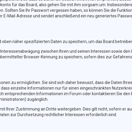
konto für das Board, also gehen Sie mit ihm sorgsam um. Insbesondere 
en. Sollten Sie Ihr Passwort vergessen haben, so können Sie die Funkt
r E-Mail-Adresse und sendet anschließend ein neu generiertes Passwor
d oben näher spezifizierten Daten zu speichern, um das Board betreibe
r Interessenabwägung zwischen Ihren und seinen Interessen sowie den I
bermittelter Browser-Kennung zu speichern, sofern dies zur Gefahrena
nen zu ermöglichen. Sie sind sich daher bewusst, dass die Daten Ihres P
 dass einzelne Informationen nur für einen eingeschränkten Nutzerkreis 
h entsprechenden Informationen im Forum oder kontaktieren Sie den Bet
ministratoren) zugänglich.
it Ihrer Zustimmung an Dritte weitergeben. Dies gilt nicht, sofern er 
Daten zur Durchsetzung rechtlicher Interessen erforderlich sind.