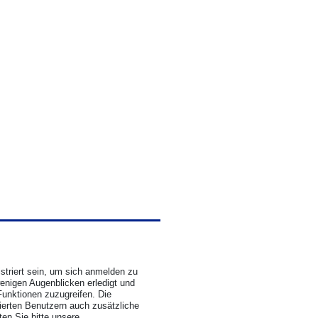
triert sein, um sich anmelden zu
wenigen Augenblicken erledigt und
Funktionen zuzugreifen. Die
rierten Benutzern auch zusätzliche
en Sie bitte unsere