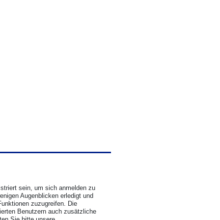
triert sein, um sich anmelden zu
wenigen Augenblicken erledigt und
Funktionen zuzugreifen. Die
rierten Benutzern auch zusätzliche
en Sie bitte unsere