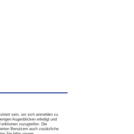
triert sein, um sich anmelden zu
wenigen Augenblicken erledigt und
Funktionen zuzugreifen. Die
rierten Benutzern auch zusätzliche
en Sie bitte unsere