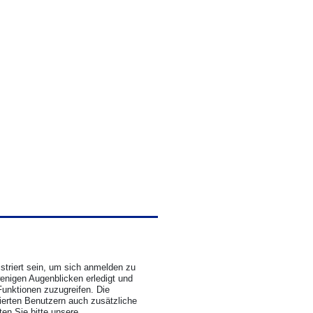
triert sein, um sich anmelden zu
wenigen Augenblicken erledigt und
Funktionen zuzugreifen. Die
rierten Benutzern auch zusätzliche
en Sie bitte unsere