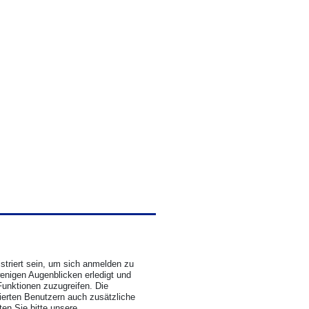
triert sein, um sich anmelden zu
wenigen Augenblicken erledigt und
Funktionen zuzugreifen. Die
rierten Benutzern auch zusätzliche
en Sie bitte unsere