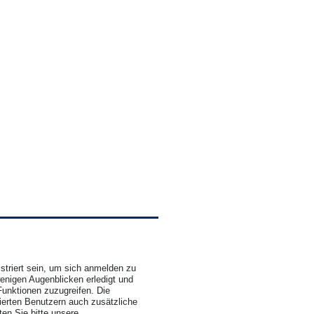
triert sein, um sich anmelden zu
wenigen Augenblicken erledigt und
Funktionen zuzugreifen. Die
rierten Benutzern auch zusätzliche
en Sie bitte unsere