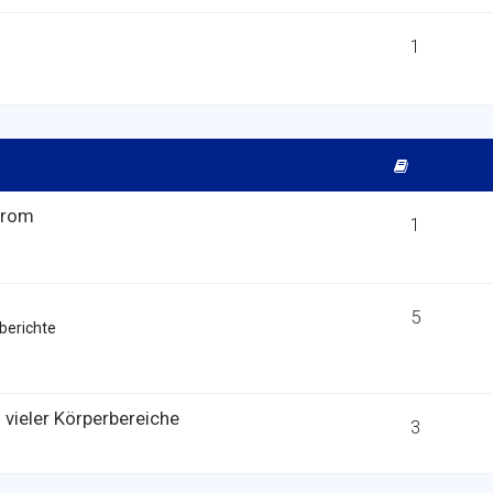
1
drom
1
5
berichte
vieler Körperbereiche
3