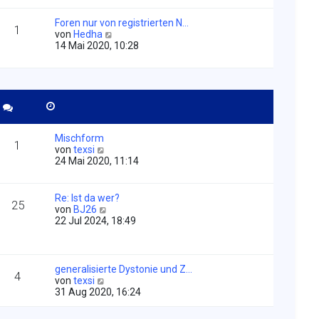
B
e
Foren nur von registrierten N…
i
1
N
von
Hedha
t
e
14 Mai 2020, 10:28
r
u
a
e
g
s
t
e
r
B
e
Mischform
1
i
N
von
texsi
t
e
24 Mai 2020, 11:14
r
u
a
e
g
s
Re: Ist da wer?
25
t
N
von
BJ26
e
e
22 Jul 2024, 18:49
r
u
B
e
e
s
i
t
generalisierte Dystonie und Z…
t
4
e
N
von
texsi
r
r
e
31 Aug 2020, 16:24
a
B
u
g
e
e