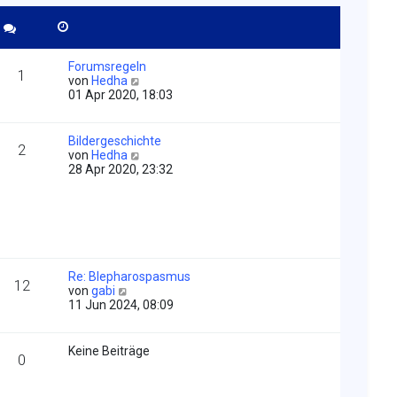
Forumsregeln
1
N
von
Hedha
e
01 Apr 2020, 18:03
u
e
s
Bildergeschichte
2
t
N
von
Hedha
e
e
28 Apr 2020, 23:32
r
u
B
e
e
s
i
t
t
e
r
r
a
B
Re: Blepharospasmus
g
e
12
N
von
gabi
i
e
11 Jun 2024, 08:09
t
u
r
e
a
s
Keine Beiträge
g
0
t
e
r