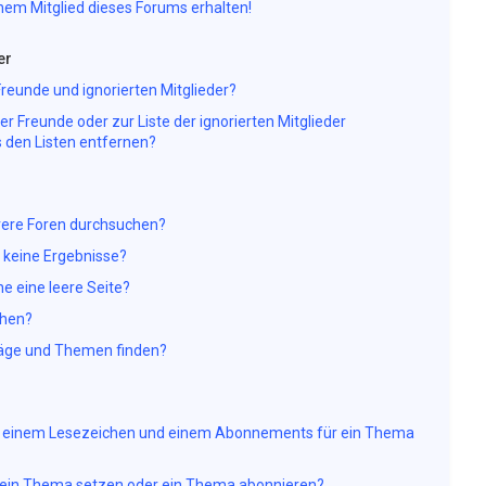
nem Mitglied dieses Forums erhalten!
er
Freunde und ignorierten Mitglieder?
der Freunde oder zur Liste der ignorierten Mitglieder
 den Listen entfernen?
rere Foren durchsuchen?
e keine Ergebnisse?
 eine leere Seite?
chen?
räge und Themen finden?
en einem Lesezeichen und einem Abonnements für ein Thema
f ein Thema setzen oder ein Thema abonnieren?